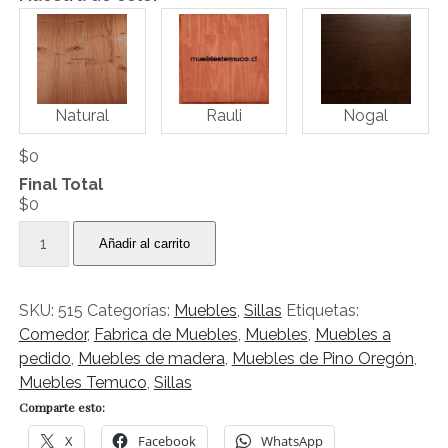
Natural
Rauli
Nogal
$0
Final Total
$0
Silla
Añadir al carrito
Caburgua
cantidad
SKU:
515
Categorías:
Muebles
,
Sillas
Etiquetas:
Comedor
,
Fabrica de Muebles
,
Muebles
,
Muebles a
pedido
,
Muebles de madera
,
Muebles de Pino Oregón
,
Muebles Temuco
,
Sillas
Comparte esto:
X
Facebook
WhatsApp