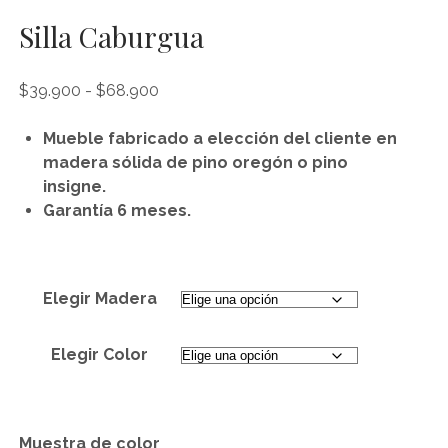
Silla Caburgua
Rango
$
39.900
-
$
68.900
de
precios:
Mueble fabricado a elección del cliente en
desde
madera sólida de pino oregón o pino
$39.900
insigne.
hasta
Garantía 6 meses.
$68.900
Elegir Madera
Elegir Color
Muestra de color