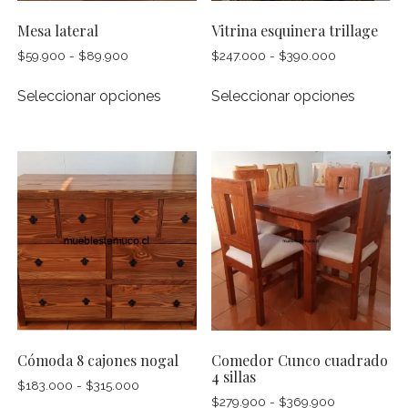
página
página
de
Mesa lateral
Vitrina esquinera trillage
de
producto
Rango
Rango
$
59.900
-
$
89.900
$
247.000
-
$
390.000
produc
de
de
Este
Este
precios:
precios:
Seleccionar opciones
Seleccionar opciones
producto
produc
desde
desde
tiene
tiene
$59.900
$247.000
múltiples
múltipl
hasta
hasta
$89.900
$390.000
variantes.
variante
Las
Las
opciones
opcion
se
se
pueden
pueden
elegir
elegir
en
en
la
la
página
página
Cómoda 8 cajones nogal
Comedor Cunco cuadrado
de
de
4 sillas
Rango
$
183.000
-
$
315.000
producto
produc
Rango
$
279.900
-
$
369.900
de