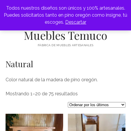
Todos nuestros diseños son únicos y 100% artesanales.
abrir
Puedes solicitarlos tanto en pino oregón como insigne, tú
FÁBRICA DE MUEBLES
menú
escoges.
Descartar
ARRIMOS
Muebles Temuco
APARADOR
FÁBRICA DE MUEBLES ARTESANALES
BAR
Natural
abrir
CAMAS
menú
CAMAROTES
CAJONERAS
Color natural de la madera de pino oregón.
RESPALDOS
COMEDORES
Ordenado
Mostrando 1–20 de 75 resultados
por
CÓMODAS
los
últimos
ESCRITORIOS
MESAS DE CENTRO