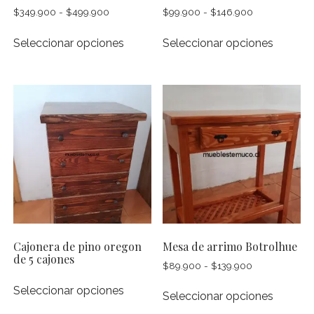
Rango
Rango
$
349.900
-
$
499.900
$
99.900
-
$
146.900
producto
produc
de
de
Este
Este
precios:
precios:
Seleccionar opciones
Seleccionar opciones
producto
produc
desde
desde
tiene
tiene
$349.900
$99.900
múltiples
múltipl
hasta
hasta
$499.900
$146.900
variantes.
variante
Las
Las
opciones
opcion
se
se
pueden
pueden
elegir
elegir
en
en
la
la
página
página
Cajonera de pino oregon
Mesa de arrimo Botrolhue
de
de
de 5 cajones
Rango
$
89.900
-
$
139.900
producto
produc
Este
de
Este
Seleccionar opciones
precios:
producto
Seleccionar opciones
produc
desde
tiene