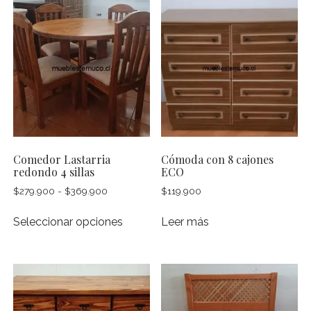
variante
$369.900
variantes.
Las
Las
opcion
opciones
se
se
pueden
pueden
elegir
elegir
en
en
la
la
página
página
de
Comedor Lastarria
Cómoda con 8 cajones
de
produc
redondo 4 sillas
ECO
producto
Rango
$
279.900
-
$
369.900
$
119.900
de
Este
precios:
Seleccionar opciones
Leer más
producto
desde
tiene
$279.900
múltiples
hasta
$369.900
variantes.
Las
opciones