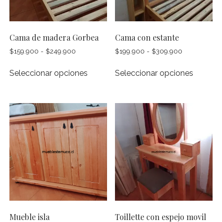
en
la
página
Cama de madera Gorbea
Cama con estante
de
Rango
Rango
$
159.900
-
$
249.900
$
199.900
-
$
309.900
produc
de
de
Este
Este
precios:
precios:
Seleccionar opciones
Seleccionar opciones
producto
produc
desde
desde
tiene
tiene
$159.900
$199.900
múltiples
múltipl
hasta
hasta
$249.900
$309.900
variantes.
variante
Las
Las
opciones
opcion
se
se
pueden
pueden
elegir
elegir
en
en
la
la
página
página
Mueble isla
Toillette con espejo movil
de
de