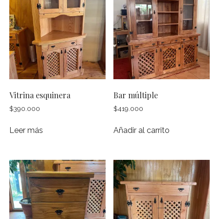
RACK
SILLAS
TOCADORES
VELADORES
Vitrina esquinera
Bar múltiple
instagram
$
390.000
$
419.000
Leer más
Añadir al carrito