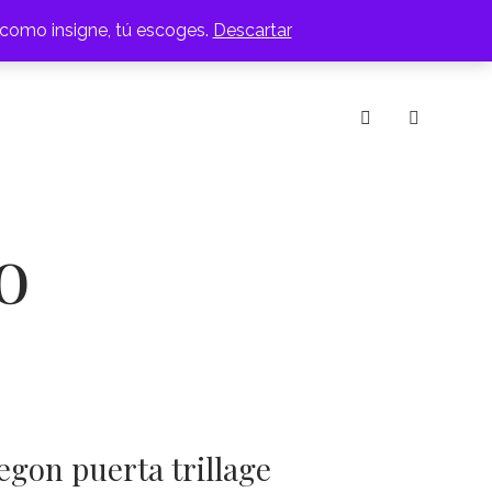
 como insigne, tú escoges.
Descartar
IOS
MESAS DE CENTRO
RACK
SILLAS
instagram
o
egon puerta trillage