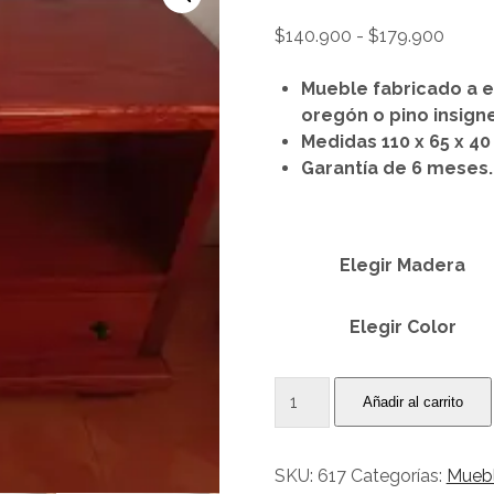
Rang
$
140.900
-
$
179.900
de
precio
Mueble fabricado a e
desde
oregón o pino insigne
$140.
Medidas 110 x 65 x 40
hasta
Garantía de 6 meses.
$179.
Elegir Madera
Elegir Color
Rack
Añadir al carrito
de
pino
oregon
SKU:
617
Categorías:
Mueb