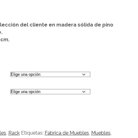
o
s:
lección del cliente en madera sólida de pino
.
900
 cm.
900
les
,
Rack
Etiquetas:
Fabrica de Muebles
,
Muebles
,