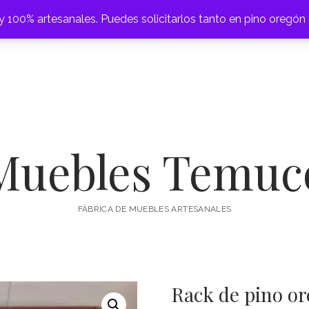
 100% artesanales. Puedes solicitarlos tanto en pino oregón
abrir
CAMAS
CAJONERAS
COMEDORES
CÓMODAS
ESCRITOR
menú
Muebles Temuc
FÁBRICA DE MUEBLES ARTESANALES
Rack de pino or