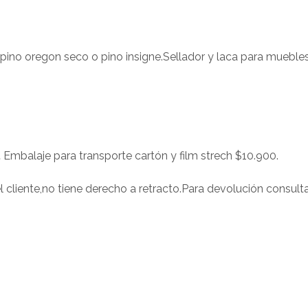
ino oregon seco o pino insigne.Sellador y laca para muebles
.
Embalaje para transporte cartón y film strech $10.900.
 cliente,no tiene derecho a retracto.Para devolución consult