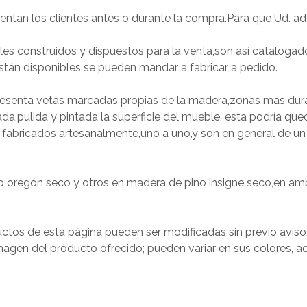
an los clientes antes o durante la compra.Para que Ud. ad
 construidos y dispuestos para la venta,son así catalogad
están disponibles se pueden mandar a fabricar a pedido.
 presenta vetas marcadas propias de la madera,zonas mas du
jada,pulida y pintada la superficie del mueble, esta podría que
fabricados artesanalmente,uno a uno,y son en general de un 
 oregón seco y otros en madera de pino insigne seco,en amb
ctos de esta página pueden ser modificadas sin previo aviso
agen del producto ofrecido; pueden variar en sus colores, ac