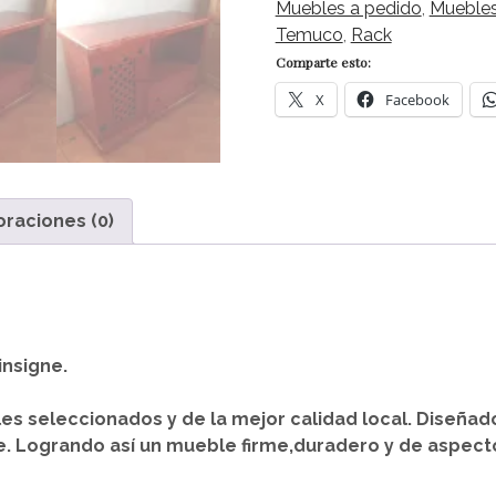
puerta
Muebles a pedido
,
Mueble
trillage
Temuco
,
Rack
cantidad
Comparte esto:
X
Facebook
oraciones (0)
insigne.
s seleccionados y de la mejor calidad local.
Diseñad
e.
Logrando así un mueble firme,duradero y de aspecto