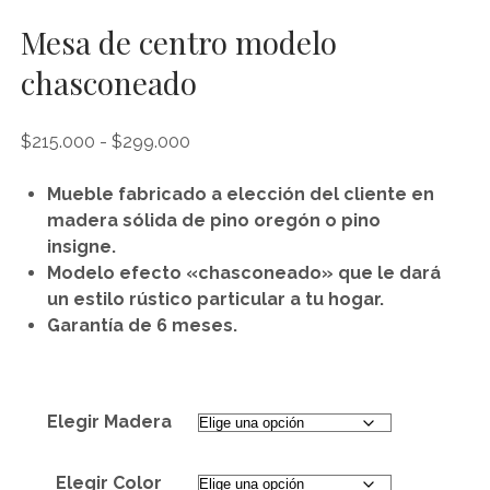
Mesa de centro modelo
chasconeado
Rango
$
215.000
-
$
299.000
de
precios:
Mueble fabricado a elección del cliente en
desde
madera sólida de pino oregón o pino
$215.000
insigne.
hasta
Modelo efecto «chasconeado» que le dará
$299.000
un estilo rústico particular a tu hogar.
Garantía de 6 meses.
Elegir Madera
Elegir Color