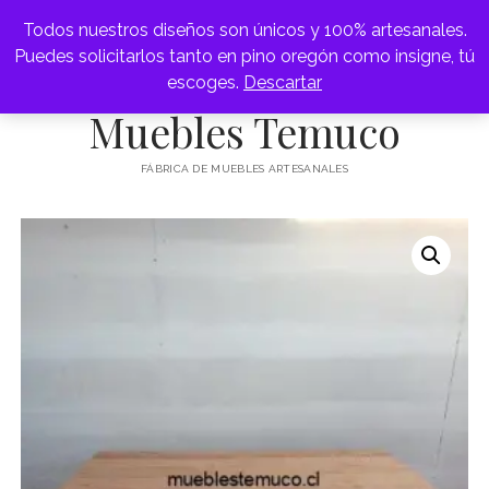
Todos nuestros diseños son únicos y 100% artesanales.
abrir
Puedes solicitarlos tanto en pino oregón como insigne, tú
FÁBRICA DE MUEBLES
menú
escoges.
Descartar
ARRIMOS
Muebles Temuco
APARADOR
FÁBRICA DE MUEBLES ARTESANALES
BAR
abrir
CAMAS
menú
CAMAROTES
CAJONERAS
RESPALDOS
COMEDORES
CÓMODAS
ESCRITORIOS
MESAS DE CENTRO