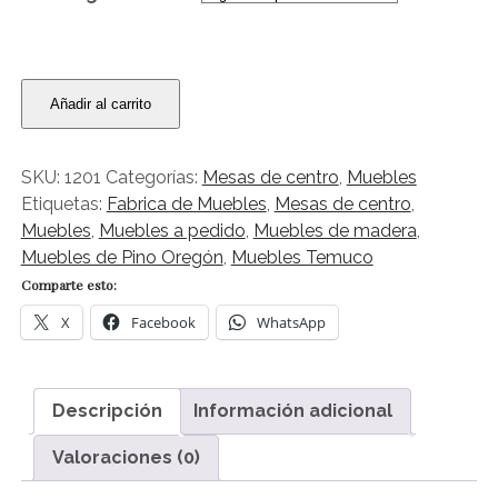
Mesa
Añadir al carrito
de
centro
modelo
SKU:
1201
Categorías:
Mesas de centro
,
Muebles
chasconeado
Etiquetas:
Fabrica de Muebles
,
Mesas de centro
,
cantidad
Muebles
,
Muebles a pedido
,
Muebles de madera
,
Muebles de Pino Oregón
,
Muebles Temuco
Comparte esto:
X
Facebook
WhatsApp
Descripción
Información adicional
Valoraciones (0)