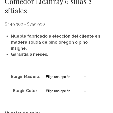
Comedor Licanray 6 sillas 2
sitiales
Rango
$
449.900
-
$
759.900
de
precios:
Mueble fabricado a elección del cliente en
desde
madera sólida de pino oregón o pino
$449.900
insigne.
hasta
Garantía 6 meses.
$759.900
Elegir Madera
Elegir Color