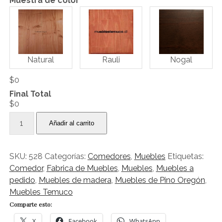
Muestra de color
Natural
Rauli
Nogal
$0
Final Total
$0
Comedor
Añadir al carrito
Licanray
6
sillas
SKU:
528
Categorías:
Comedores
,
Muebles
Etiquetas:
2
Comedor
,
Fabrica de Muebles
,
Muebles
,
Muebles a
sitiales
pedido
,
Muebles de madera
,
Muebles de Pino Oregón
,
cantidad
Muebles Temuco
Comparte esto:
X
Facebook
WhatsApp