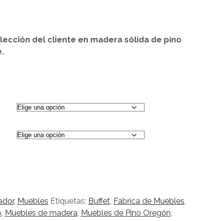
o
os:
lección del cliente en madera sólida de pino
e
.
.900
a
.900
ador
,
Muebles
Etiquetas:
Buffet
,
Fabrica de Muebles
,
o
,
Muebles de madera
,
Muebles de Pino Oregón
,