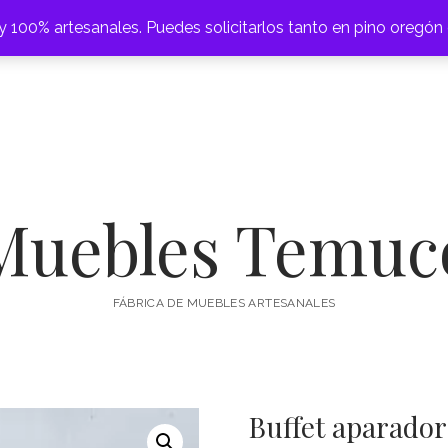
 100% artesanales. Puedes solicitarlos tanto en pino oregón
abrir
CAMAS
CAJONERAS
COMEDORES
CÓMODAS
ESCRITOR
menú
Muebles Temuc
FÁBRICA DE MUEBLES ARTESANALES
Buffet aparador