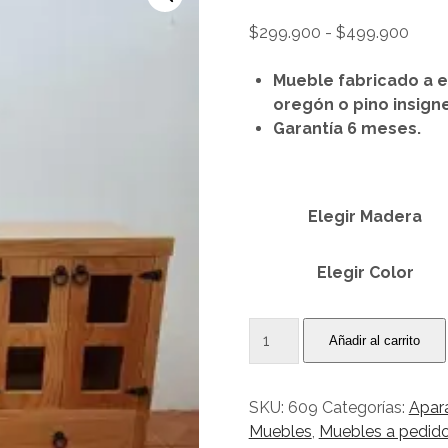
Rang
$
299.900
-
$
499.900
de
preci
Mueble fabricado a e
desd
oregón o pino insigne
$299
Garantía 6 meses.
hast
$499
Elegir Madera
Elegir Color
Buffet
Añadir al carrito
aparador
puertas
y
SKU:
609
Categorías:
Apar
cajones
Muebles
,
Muebles a pedid