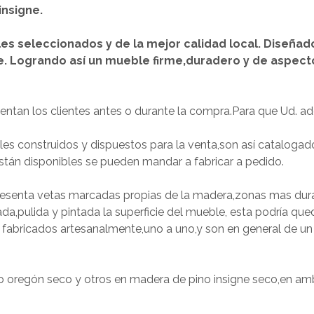
insigne.
s seleccionados y de la mejor calidad local.
Diseñad
e.
Logrando así un mueble firme,duradero y de aspecto
an los clientes antes o durante la compra.Para que Ud. ad
 construidos y dispuestos para la venta,son así catalogad
están disponibles se pueden mandar a fabricar a pedido.
 presenta vetas marcadas propias de la madera,zonas mas du
jada,pulida y pintada la superficie del mueble, esta podría que
fabricados artesanalmente,uno a uno,y son en general de un 
 oregón seco y otros en madera de pino insigne seco,en amb