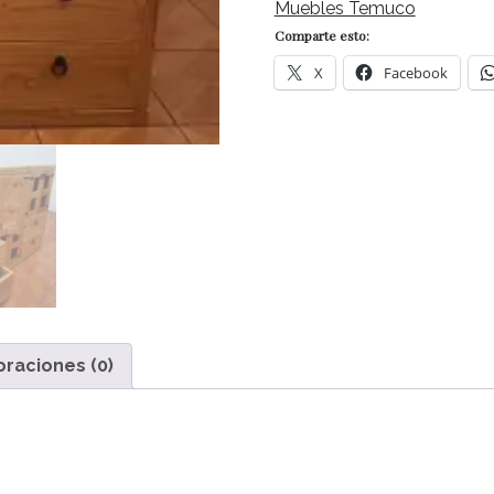
cantidad
Muebles Temuco
Comparte esto:
X
Facebook
oraciones (0)