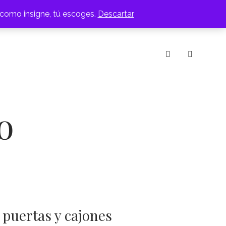
 como insigne, tú escoges.
Descartar
IOS
MESAS DE CENTRO
RACK
SILLAS
instagram
o
 puertas y cajones