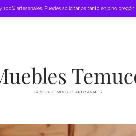
 100% artesanales. Puedes solicitarlos tanto en pino oregón
abrir
CAMAS
CAJONERAS
COMEDORES
CÓMODAS
ESCRITOR
menú
Muebles Temuc
FÁBRICA DE MUEBLES ARTESANALES