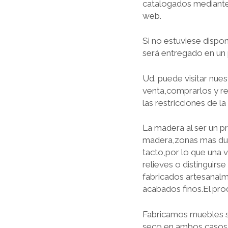
catalogados mediante 
web.
Si no estuviese dispon
será entregado en un
Ud. puede visitar nues
venta,comprarlos y ret
las restricciones de l
La madera al ser un p
madera,zonas mas dura
tacto,por lo que una v
relieves o distinguirs
fabricados artesanalm
acabados finos.El pro
Fabricamos muebles s
seco,en ambos casos 