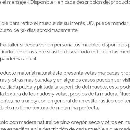
el mensaje «Disponible» en cada descripción del producto
ible para retiro el mueble de su interés,UD, puede mandar a
 plazo de 30 días aproximadamente.
tro taller si desea ver en persona los muebles disponibles p
irarlos en el instante si así lo desea.Todo esto con las me
a pandemia actual.
roducto material natural,éste presenta vetas marcadas prop
s y otras mas blandas y en algunos casos,pueden ser visib
ez lijada,pulida y pintada la superficie del mueble, esta po
e la textura de los nudos y vetas, propios de la madera. Nu
ente,uno a uno,y son en general de un estilo rústico con t
ducto no tiene textura de melamina perfecta.
olo con madera natural de pino oregón seco y otros en ma
se especifica en la descripción de cada mueble a que mad