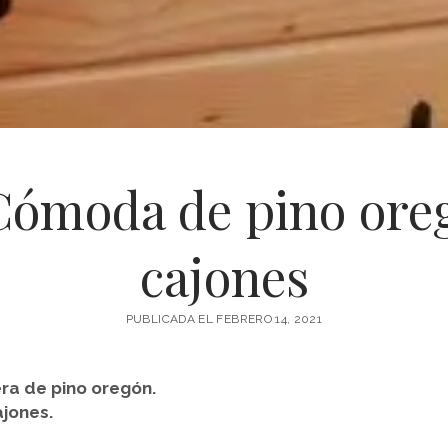
Cómoda de pino oreg
cajones
PUBLICADA EL FEBRERO 14, 2021
a de pino oregón.
jones.