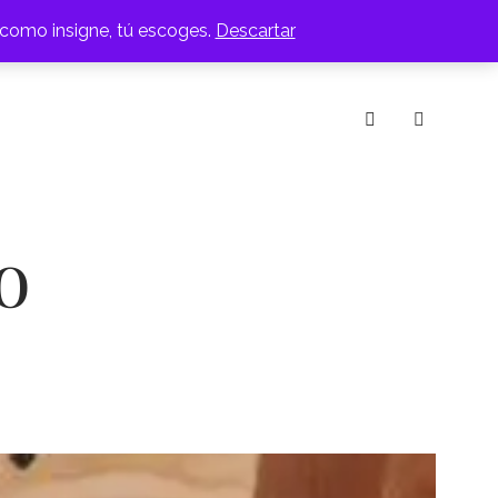
 como insigne, tú escoges.
Descartar
IOS
MESAS DE CENTRO
RACK
SILLAS
instagram
o