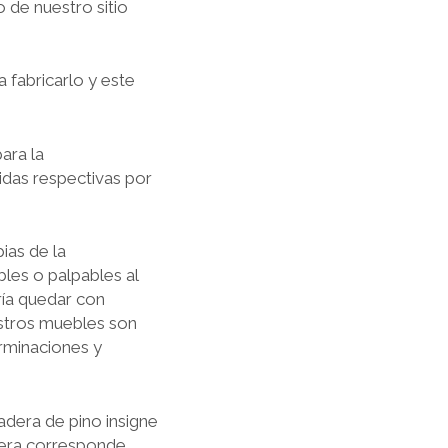
 de nuestro sitio
 fabricarlo y este
ara la
didas respectivas por
ias de la
les o palpables al
dría quedar con
estros muebles son
erminaciones y
dera de pino insigne
era corresponde.