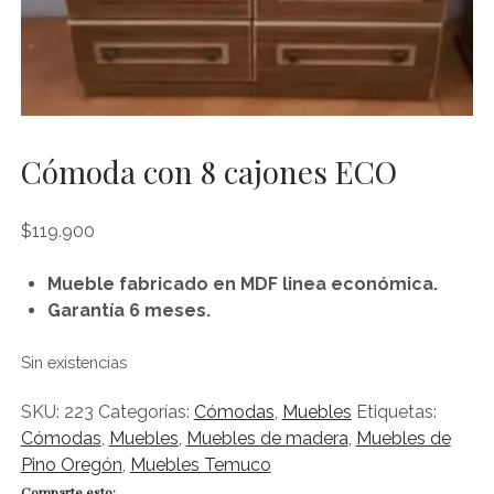
RACK
SILLAS
TOCADORES
Cómoda con 8 cajones ECO
VELADORES
$
119.900
instagram
Mueble fabricado en MDF linea económica.
Garantía 6 meses.
Sin existencias
SKU:
223
Categorías:
Cómodas
,
Muebles
Etiquetas:
Cómodas
,
Muebles
,
Muebles de madera
,
Muebles de
Pino Oregón
,
Muebles Temuco
Comparte esto: