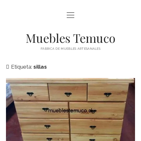
abrir
FÁBRICA DE MUEBLES
menú
ARRIMOS
Muebles Temuco
APARADOR
FÁBRICA DE MUEBLES ARTESANALES
BAR
Etiqueta:
sillas
abrir
CAMAS
menú
CAMAROTES
CAJONERAS
RESPALDOS
COMEDORES
CÓMODAS
ESCRITORIOS
MESAS DE CENTRO