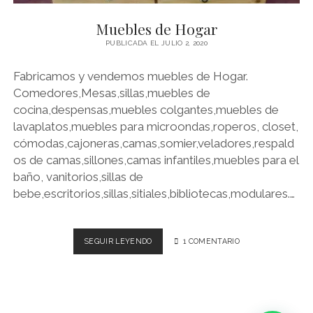
RACK
Muebles de Hogar
PUBLICADA EL JULIO 2, 2020
SILLAS
Fabricamos y vendemos muebles de Hogar.
TOCADORES
Comedores,Mesas,sillas,muebles de
cocina,despensas,muebles colgantes,muebles de
VELADORES
lavaplatos,muebles para microondas,roperos, closet,
cómodas,cajoneras,camas,somier,veladores,respald
instagram
os de camas,sillones,camas infantiles,muebles para el
baño, vanitorios,sillas de
bebe,escritorios,sillas,sitiales,bibliotecas,modulares.…
MUEBLES
SEGUIR LEYENDO
1 COMENTARIO
DE
HOGAR