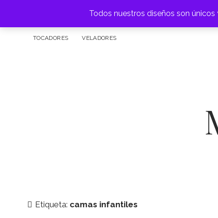
Todos nuestros diseños son únicos y
FÁBRICA DE MUEBLES
ARRIMOS
APARADOR
BAR
TOCADORES
VELADORES
Etiqueta:
camas infantiles