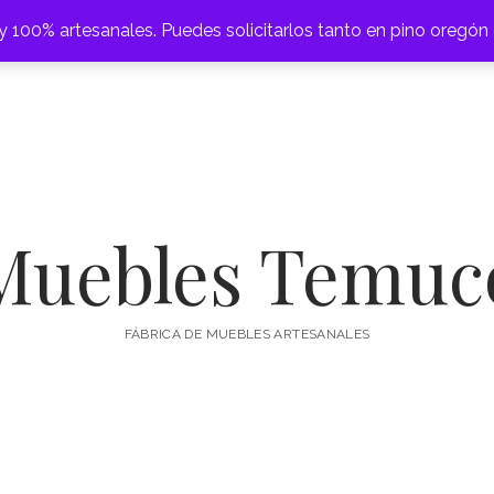
 100% artesanales. Puedes solicitarlos tanto en pino oregón
abrir
CAMAS
CAJONERAS
COMEDORES
CÓMODAS
ESCRITOR
menú
Muebles Temuc
FÁBRICA DE MUEBLES ARTESANALES