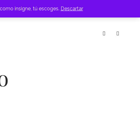
 como insigne, tú escoges.
Descartar
IOS
MESAS DE CENTRO
RACK
SILLAS
instagram
o