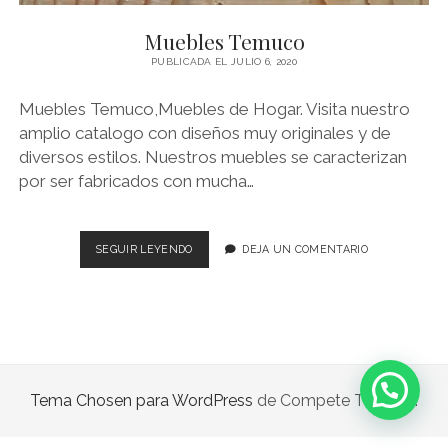
RACK
Muebles Temuco
PUBLICADA EL JULIO 6, 2020
SILLAS
Muebles Temuco,Muebles de Hogar. Visita nuestro
TOCADORES
amplio catalogo con diseños muy originales y de
diversos estilos. Nuestros muebles se caracterizan
VELADORES
por ser fabricados con mucha…
instagram
MUEBLES
SEGUIR LEYENDO
DEJA UN COMENTARIO
TEMUCO
Tema Chosen para WordPress
de Compete Themes.