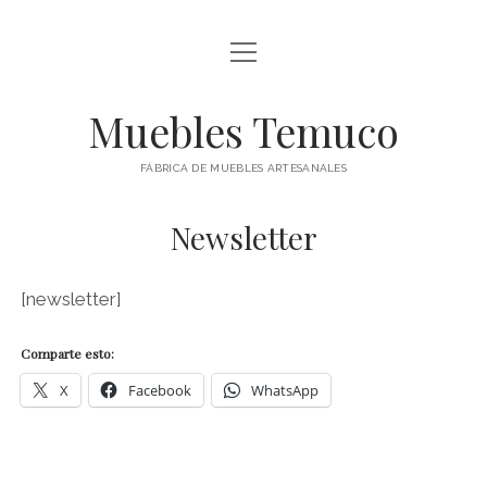
abrir
FÁBRICA DE MUEBLES
menú
ARRIMOS
Muebles Temuco
APARADOR
FÁBRICA DE MUEBLES ARTESANALES
BAR
Newsletter
abrir
CAMAS
menú
CAMAROTES
CAJONERAS
[newsletter]
RESPALDOS
COMEDORES
Comparte esto:
CÓMODAS
X
Facebook
WhatsApp
ESCRITORIOS
MESAS DE CENTRO